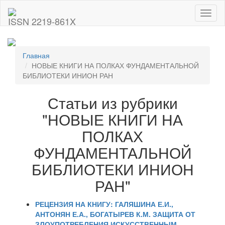
Toggl
ISSN 2219-861X
naviga
Главная
НОВЫЕ КНИГИ НА ПОЛКАХ ФУНДАМЕНТАЛЬНОЙ
БИБЛИОТЕКИ ИНИОН РАН
Статьи из рубрики
"НОВЫЕ КНИГИ НА
ПОЛКАХ
ФУНДАМЕНТАЛЬНОЙ
БИБЛИОТЕКИ ИНИОН
РАН"
РЕЦЕНЗИЯ НА КНИГУ: ГАЛЯШИНА Е.И.,
АНТОНЯН Е.А., БОГАТЫРЕВ К.М. ЗАЩИТА ОТ
ЗЛОУПОТРЕБЛЕНИЯ ИСКУССТВЕННЫМ