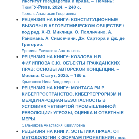
Институт государства и права. – Тюмень:
ТюмГУ-Press, 2024. – 240 с.
Гроголь Анастасия Георгиевна
РЕЦЕНЗИЯ НА КНИГУ: КОНСТИТУЦИОННЫЕ
ВЫЗОВЫ В АЛГОРИТМИЧЕСКОМ ОБЩЕСТВЕ /
под ред. Х.-В. Миклица, О. Полличино, А.
Райхмана, А. Симончини, Дж. Сартора и Дж. де
Грегорио.
Еремина Елизавета Анатольевна
РЕЦЕНЗИЯ НА КНИГУ: КОЗЛОВА Н.В.,
ФИЛИППОВА С.Ю. ОБЪЕКТЫ ГРАЖДАНСКИХ
ПРАВ: ОСНОВЫ АВТОРСКОЙ КОНЦЕПЦИИ. –
Москва: Статут, 2025. – 186 с.
Крысанова Нина Владимировна
РЕЦЕНЗИЯ НА КНИГУ: МОНТАСА РИ Р.
КИБЕРПРОСТРАНСТВО, КИБЕРТЕРРОРИЗМ И
МЕЖДУНАРОДНАЯ БЕЗОПАСНОСТЬ В
УСЛОВИЯХ ЧЕТВЕРТОЙ ПРОМЫШЛЕННОЙ
РЕВОЛЮЦИИ: УГРОЗЫ, ОЦЕНКА И ОТВЕТНЫЕ
МЕРЫ.
Сальникова Анастасия Кирилловна
РЕЦЕНЗИЯ НА КНИГУ: ЭСТЕТИКА ПРАВА: ОТ
МЕТОДОЛОГИИ К ФОРМАМ ПРОЯВЛЕНИЯ / под