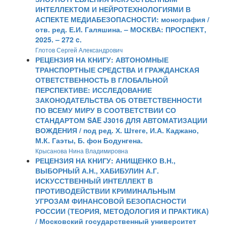
ИНТЕЛЛЕКТОМ И НЕЙРОТЕХНОЛОГИЯМИ В
АСПЕКТЕ МЕДИАБЕЗОПАСНОСТИ: монография /
отв. ред. Е.И. Галяшина. – МОСКВА: ПРОСПЕКТ,
2025. – 272 c.
Глотов Сергей Александрович
РЕЦЕНЗИЯ НА КНИГУ: АВТОНОМНЫЕ
ТРАНСПОРТНЫЕ СРЕДСТВА И ГРАЖДАНСКАЯ
ОТВЕТСТВЕННОСТЬ В ГЛОБАЛЬНОЙ
ПЕРСПЕКТИВЕ: ИССЛЕДОВАНИЕ
ЗАКОНОДАТЕЛЬСТВА ОБ ОТВЕТСТВЕННОСТИ
ПО ВСЕМУ МИРУ В СООТВЕТСТВИИ СО
СТАНДАРТОМ SAE J3016 ДЛЯ АВТОМАТИЗАЦИИ
ВОЖДЕНИЯ / под ред. Х. Штеге, И.А. Каджано,
М.К. Гаэты, Б. фон Бодунгена.
Крысанова Нина Владимировна
РЕЦЕНЗИЯ НА КНИГУ: АНИЩЕНКО В.Н.,
ВЫБОРНЫЙ А.Н., ХАБИБУЛИН А.Г.
ИСКУССТВЕННЫЙ ИНТЕЛЛЕКТ В
ПРОТИВОДЕЙСТВИИ КРИМИНАЛЬНЫМ
УГРОЗАМ ФИНАНСОВОЙ БЕЗОПАСНОСТИ
РОССИИ (ТЕОРИЯ, МЕТОДОЛОГИЯ И ПРАКТИКА)
/ Московский государственный университет