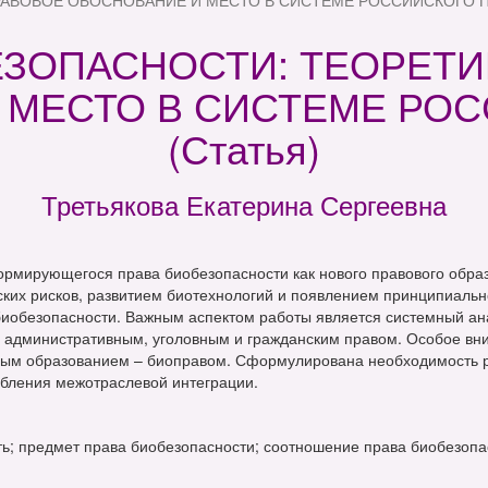
АВОВОЕ ОБОСНОВАНИЕ И МЕСТО В СИСТЕМЕ РОССИЙСКОГО ПРА
ЕЗОПАСНОСТИ: ТЕОРЕТИ
 МЕСТО В СИСТЕМЕ РОС
(Статья)
Третьякова Екатерина Сергеевна
ормирующегося права биобезопасности как нового правового обра
ских рисков, развитием биотехнологий и появлением принципиальн
обезопасности. Важным аспектом работы является системный ана
м, административным, уголовным и гражданским правом. Особое в
ым образованием – биоправом. Сформулирована необходимость р
убления межотраслевой интеграции.
ть; предмет права биобезопасности; соотношение права биобезопа