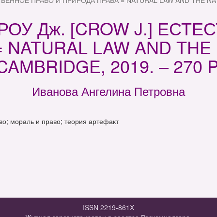
ТВЕННОЕ ПРАВО И ПРИРОДА ПРАВА = NATURAL LAW AND THE NATU
РОУ Дж. [CROW J.] ЕСТ
 NATURAL LAW AND THE 
CAMBRIDGE, 2019. – 270 P
Иванова Ангелина Петровна
о; мораль и право; теория артефакт
ISSN 2219-861X